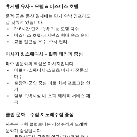
휴게텔 유사 – 모텔 & 비즈니스 호텔
운정·금촌·문산 일대에는 단기 숙박 인프라도 
잘 갖춰져 있습니다.
2~6시간 단기 숙박 가능 모텔 다수
비즈니스 호텔·레지던스 형태 숙소 운영
교통 접근성 우수, 주차 편리
마사지 & 스웨디시 – 힐링 테라피 중심
파주 밤문화의 핵심은 마사지입니다.
아로마·스웨디시·스포츠 마사지 전문샵 
다수
출장객·군인 중심 피로 회복 프로그램 인
기
일부 숙박시설 내 스파·테라피 서비스 제
공
클럽 문화 – 주점 & 노래주점 중심
파주는 대형 클럽보다는 감성주점과 노래방 
문화가 중심입니다.
운정신도시·금촌역 인근
: 감성주점·펍·노