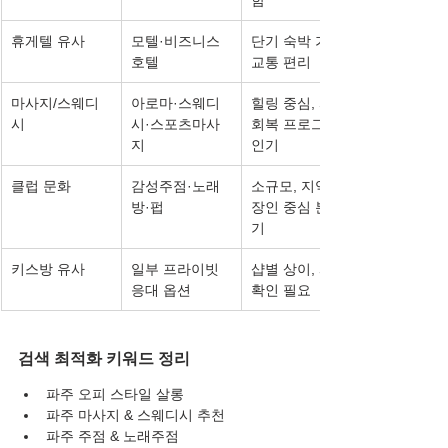
휴게텔 유사
모텔·비즈니스 
단기 숙박 가능, 
호텔
교통 편리
마사지/스웨디
아로마·스웨디
힐링 중심, 피로
시
시·스포츠마사
회복 프로그램 
지
인기
클럽 문화
감성주점·노래
소규모, 지역 직
방·펍
장인 중심 분위
기
키스방 유사
일부 프라이빗 
샵별 상이, 사전 
응대 옵션
확인 필요
검색 최적화 키워드 정리
파주 오피 스타일 살롱
파주 마사지 & 스웨디시 추천
파주 주점 & 노래주점