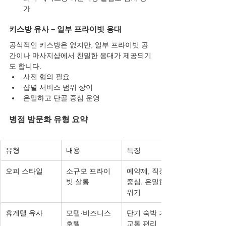
가
키스방 유사 – 일부 프라이빗 응대
공식적인 키스방은 없지만, 일부 프라이빗 공
간이나 마사지샵에서 친밀한 응대가 제공되기
도 합니다.
사전 협의 필요
샵별 서비스 범위 상이
은밀하고 단골 중심 운영
병점 밤문화 유형 요약
유형
내용
특징
오피 스타일
소규모 프라이
예약제, 직장인 
빗 살롱
중심, 은밀한 분
위기
휴게텔 유사
모텔·비즈니스 
단기 숙박 가능, 
호텔
교통 편리