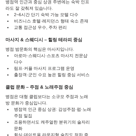
병점역 인근과 중심 상권 주변에는 숙박 인프
라도 잘 갖춰져 있습니다.
2~6시간 단기 숙박 가능 모텔 다수
비즈니스 호텔·레지던스 형태 숙소 존재
교통 접근성 우수, 주차 편리
마사지 & 스웨디시 – 힐링 테라피 중심
병점 밤문화의 핵심은 마사지입니다.
아로마·스웨디시·스포츠 마사지 전문샵 
다수
림프·커플 마사지 프로그램 운영
출장객·군인 수요 높은 힐링 중심 서비스
클럽 문화 – 주점 & 노래주점 중심
병점은 대형 클럽보다는 소규모 주점과 노래
방 문화가 중심입니다.
병점역 인근 중심 상권: 감성주점·펍·노래
주점 밀집
조용하면서도 캐주얼한 분위기의 술자리 
문화
회식·데이트용 라운지형 술집도 점차 증