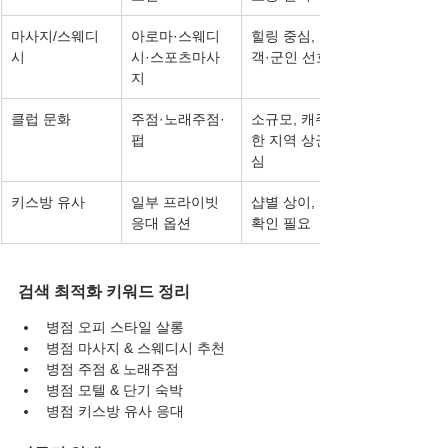
마사지/스웨디
아로마·스웨디
힐링 중심, 출장
시
시·스포츠마사
객·군인 선호
지
클럽 문화
주점·노래주점·
소규모, 캐주얼
펍
한 지역 상권 중
심
키스방 유사
일부 프라이빗 
샵별 상이, 사전 
응대 옵션
확인 필요
검색 최적화 키워드 정리
병점 오피 스타일 살롱
병점 마사지 & 스웨디시 추천
병점 주점 & 노래주점
병점 모텔 & 단기 숙박
병점 키스방 유사 응대