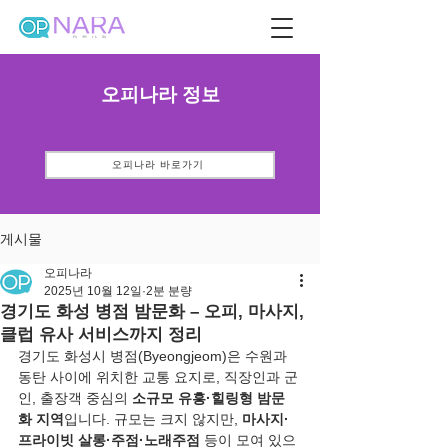
오피나라 정보
오피나라 바로가기
게시물
오피나라
2025년 10월 12일
2분 분량
경기도 화성 병점 밤문화 – 오피, 마사지,
클럽 유사 서비스까지 정리
경기도 화성시 병점(Byeongjeom)은 수원과 
동탄 사이에 위치한 교통 요지로, 직장인과 군
인, 출장객 중심의 
소규모 유흥·힐링형 밤문
화 지역
입니다. 규모는 크지 않지만, 
마사지·
프라이빗 살롱·주점·노래주점
 등이 모여 있으