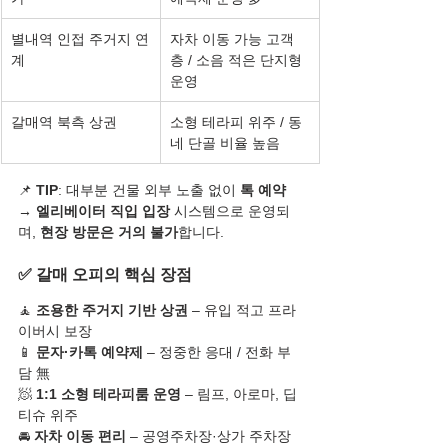
별내역 인접 주거지 연
자차 이동 가능 고객
계
층 / 소음 적은 단지형 
운영
갈매역 북측 상권
소형 테라피 위주 / 동
네 단골 비율 높음
📌 
TIP
: 대부분 건물 외부 노출 없이 
톡 예약 
→ 엘리베이터 직입 입장
 시스템으로 운영되
며, 
현장 방문은 거의 불가
합니다.
✅ 갈매 오피의 핵심 장점
🧘 
조용한 주거지 기반 상권
 – 유입 적고 프라
이버시 보장
📱 
문자·카톡 예약제
 – 정중한 응대 / 전화 부
담 無
🧖 
1:1 소형 테라피룸 운영
 – 림프, 아로마, 딥
티슈 위주
🚘 
자차 이동 편리
 – 공영주차장·상가 주차장 