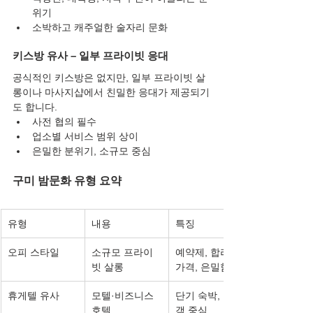
위기
소박하고 캐주얼한 술자리 문화
키스방 유사 – 일부 프라이빗 응대
공식적인 키스방은 없지만, 일부 프라이빗 살
롱이나 마사지샵에서 친밀한 응대가 제공되기
도 합니다.
사전 협의 필수
업소별 서비스 범위 상이
은밀한 분위기, 소규모 중심
구미 밤문화 유형 요약
유형
내용
특징
오피 스타일
소규모 프라이
예약제, 합리적 
빗 살롱
가격, 은밀함
휴게텔 유사
모텔·비즈니스 
단기 숙박, 출장
호텔
객 중심