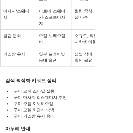
마사지/스웨디
아로마·스웨디
힐링 중심, 전문
시
시·스포츠마사
샵 다수
지
클럽 문화
주점·노래주점·
소규모, 직장인·
바
대학생 어울림
키스방 유사
일부 프라이빗 
샵별 상이, 사전 
응대 옵션
확인 필요
검색 최적화 키워드 정리
구미 오피 스타일 살롱
구미 마사지 & 스웨디시 추천
구미 주점 & 노래주점
구미 모텔 & 단기 숙박
구미 키스방 유사 응대
마무리 안내