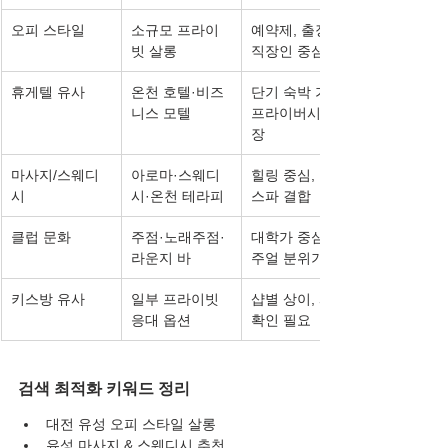
오피 스타일
소규모 프라이
예약제, 출장객·
빗 살롱
직장인 중심
휴게텔 유사
온천 호텔·비즈
단기 숙박 가능, 
니스 모텔
프라이버시 보
장
마사지/스웨디
아로마·스웨디
힐링 중심, 호텔 
시
시·온천 테라피
스파 결합
클럽 문화
주점·노래주점·
대학가 중심, 캐
라운지 바
주얼 분위기
키스방 유사
일부 프라이빗 
샵별 상이, 사전 
응대 옵션
확인 필요
검색 최적화 키워드 정리
대전 유성 오피 스타일 살롱
유성 마사지 & 스웨디시 추천