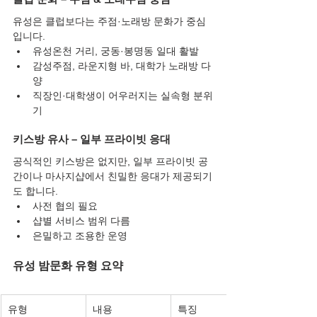
유성은 클럽보다는 주점·노래방 문화가 중심
입니다.
유성온천 거리, 궁동·봉명동 일대 활발
감성주점, 라운지형 바, 대학가 노래방 다
양
직장인·대학생이 어우러지는 실속형 분위
기
키스방 유사 – 일부 프라이빗 응대
공식적인 키스방은 없지만, 일부 프라이빗 공
간이나 마사지샵에서 친밀한 응대가 제공되기
도 합니다.
사전 협의 필요
샵별 서비스 범위 다름
은밀하고 조용한 운영
유성 밤문화 유형 요약
유형
내용
특징