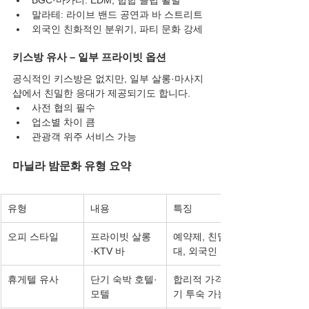
말라테: 라이브 밴드 공연과 바 스트리트
외국인 친화적인 분위기, 파티 문화 강세
키스방 유사 – 일부 프라이빗 옵션
공식적인 키스방은 없지만, 일부 살롱·마사지
샵에서 친밀한 응대가 제공되기도 합니다.
사전 협의 필수
업소별 차이 큼
관광객 위주 서비스 가능
마닐라 밤문화 유형 요약
유형
내용
특징
오피 스타일
프라이빗 살롱
예약제, 친밀 응
·KTV 바
대, 외국인 이용
휴게텔 유사
단기 숙박 호텔·
합리적 가격, 단
모텔
기 투숙 가능