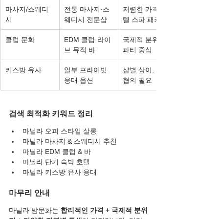
마사지/스웨디
전통 마사지·스
저렴한 가격, 호
시
웨디시 전문샵
텔 스파 패키지
클럽 문화
EDM 클럽·라이
국제적 분위기, 
브 뮤직 바
파티 중심
키스방 유사
일부 프라이빗 
샵별 상이, 사전 
응대 옵션
협의 필요
검색 최적화 키워드 정리
마닐라 오피 스타일 살롱
마닐라 마사지 & 스웨디시 추천
마닐라 EDM 클럽 & 바
마닐라 단기 숙박 호텔
마닐라 키스방 유사 응대
마무리 안내
마닐라 밤문화는 
합리적인 가격 + 국제적 분위