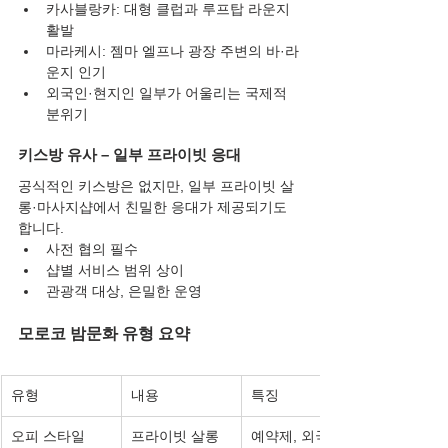
카사블랑카: 대형 클럽과 루프탑 라운지 
활발
마라케시: 젬마 엘프나 광장 주변의 바·라
운지 인기
외국인·현지인 일부가 어울리는 국제적 
분위기
키스방 유사 – 일부 프라이빗 응대
공식적인 키스방은 없지만, 일부 프라이빗 살
롱·마사지샵에서 친밀한 응대가 제공되기도 
합니다.
사전 협의 필수
샵별 서비스 범위 상이
관광객 대상, 은밀한 운영
모로코 밤문화 유형 요약
유형
내용
특징
오피 스타일
프라이빗 살롱
예약제, 외국인 