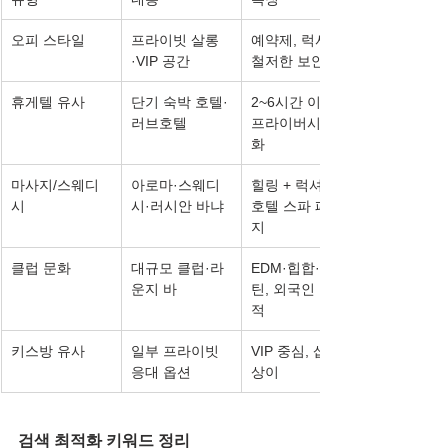
오피 스타일
프라이빗 살롱
예약제, 럭셔리, 
·VIP 공간
철저한 보안
휴게텔 유사
단기 숙박 호텔·
2~6시간 이용, 
러브호텔
프라이버시 강
화
마사지/스웨디
아로마·스웨디
힐링 + 럭셔리, 
시
시·러시안 바냐
호텔 스파 패키
지
클럽 문화
대규모 클럽·라
EDM·힙합·라
운지 바
틴, 외국인 친화
적
키스방 유사
일부 프라이빗 
VIP 중심, 샵별 
응대 옵션
상이
검색 최적화 키워드 정리