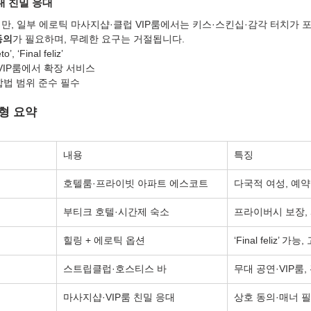
내 친밀 응대
지만, 일부 에로틱 마사지샵·클럽 VIP룸에서는 키스·스킨십·감각 터치가 
동의
가 필요하며, 무례한 요구는 거절됩니다.
o’, ‘Final feliz’
 VIP룸에서 확장 서비스
합법 범위 준수 필수
형 요약
내용
특징
호텔룸·프라이빗 아파트 에스코트
다국적 여성, 예약
부티크 호텔·시간제 숙소
프라이버시 보장,
힐링 + 에로틱 옵션
‘Final feliz’ 
스트립클럽·호스티스 바
무대 공연·VIP룸
마사지샵·VIP룸 친밀 응대
상호 동의·매너 