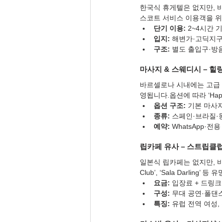
한국식 휴게텔은 없지만, 
스코트 서비스 이용객을 위
단기 이용:
 2~4시간 
입지:
 해변가·고딕지
구조:
 별도 출입구·방
마사지 & 스웨디시 – 힐
바르셀로나 시내에는 고급 스파·
영됩니다.옵션에 따라 ‘Happy
옵션 구조:
 기본 마사
종류:
 스페인·브라질·
예약:
 WhatsApp·전
립카페 유사 – 스트립클럽
일본식 립카페는 없지만, 
Club’, ‘Sala Darli
요금:
 입장료 + 드링크 
구성:
 무대 공연·폴댄
특징:
 유럽 전역 여성,