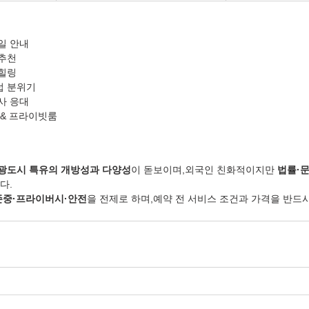
일 안내
추천
힐링
럽 분위기
사 응대
 & 프라이빗룸
광도시 특유의 개방성과 다양성
이 돋보이며,외국인 친화적이지만 
법률·
다.
존중·프라이버시·안전
을 전제로 하며,예약 전 서비스 조건과 가격을 반드