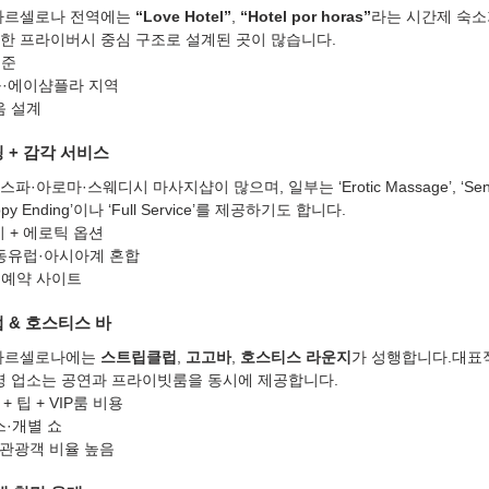
바르셀로나 전역에는 
“Love Hotel”
, 
“Hotel por horas”
라는 시간제 숙소
한 프라이버시 중심 구조로 설계된 곳이 많습니다.
기준
구·에이샴플라 지역
음 설계
링 + 감각 서비스
아로마·스웨디시 마사지샵이 많으며, 일부는 ‘Erotic Massage’, ‘Sensu
 Ending’이나 ‘Full Service’를 제공하기도 합니다.
지 + 에로틱 옵션
동유럽·아시아계 혼합
용 예약 사이트
 & 호스티스 바
바르셀로나에는 
스트립클럽
, 
고고바
, 
호스티스 라운지
가 성행합니다.대표적으
ng’ 등 유명 업소는 공연과 프라이빗룸을 동시에 제공합니다.
+ 팁 + VIP룸 비용
스·개별 쇼
 관광객 비율 높음