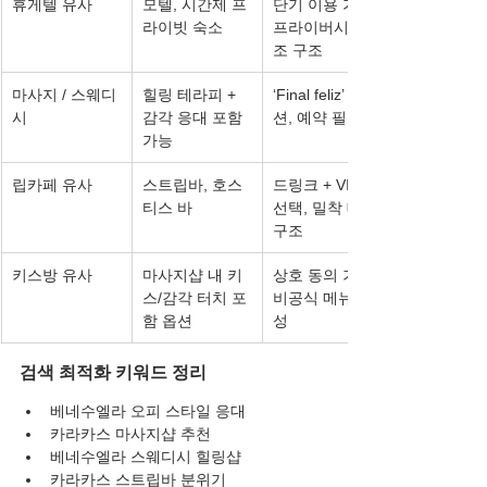
휴게텔 유사
모텔, 시간제 프
단기 이용 가능, 
라이빗 숙소
프라이버시 강
조 구조
마사지 / 스웨디
힐링 테라피 + 
‘Final feliz’ 옵
시
감각 응대 포함 
션, 예약 필수
가능
립카페 유사
스트립바, 호스
드링크 + VIP룸 
티스 바
선택, 밀착 대화 
구조
키스방 유사
마사지샵 내 키
상호 동의 기반, 
스/감각 터치 포
비공식 메뉴 구
함 옵션
성
검색 최적화 키워드 정리
베네수엘라 오피 스타일 응대
카라카스 마사지샵 추천
베네수엘라 스웨디시 힐링샵
카라카스 스트립바 분위기