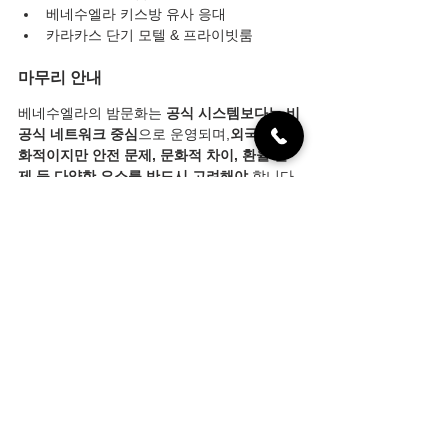
베네수엘라 키스방 유사 응대
카라카스 단기 모텔 & 프라이빗룸
마무리 안내
베네수엘라의 밤문화는 
공식 시스템보다는 비
공식 네트워크 중심
으로 운영되며,
외국인 친
화적이지만 안전 문제, 문화적 차이, 환율 문
제 등 다양한 요소를 반드시 고려해야
 합니다.
모든 성인 서비스는 
현금 중심
, 
구두 설명 기
반
, 
상호 존중
을 전제로 하며,
문화적 오해나 무
리한 요구는 갈등으로 이어질 수 있으므로 신
중한 접근이 중요합니다.
전체 보기
최근 게시물