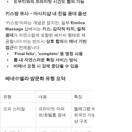
도우미와의 프라이빗 시간도 협의 가능
키스방 유사 – 마사지샵 내 친밀 응대 옵션
‘키스방’이라는 개념은 없지만, 일부 
Erotica 
Massage
 샵에서는 
키스, 감각적 터치, 밀착 
응대
가 자연스럽게 포함된 패키지 형태로 제
공됩니다.이는 반드시 
상호 합의
와 
매너 기반 
접근
이 전제됩니다.
‘Final feliz’, ‘completo’ 등 명칭 사용
룸 내 자연스러운 확장 서비스 방식
비매너 요청 시 강제 중단될 수 있음
베네수엘라 밤문화 유형 요약
유형
내용
특징
오피 스타일
프라이빗 아파
텔레그램 예약, 
트/호텔룸 응대
외국인 가능, 협
상 구조