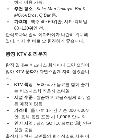
하게 이용 가능.
추천 장소
 : 
Sake Man Izakaya
, 
Bar 9
, 
MOKA Bros
, 
Q Bar
 등.
가격대
 : 맥주 40~60위안, 사케·칵테일 
80~120위안 선.
한식포차와 일식 이자카야가 나란히 위치해 
있어, 식사 후 바로 술 한잔하기 좋습니다.
왕징 KTV & 라운지
왕징 일대는 비즈니스 회식이나 교민 모임이 
많아 
KTV 문화
가 자연스럽게 자리 잡았습니
다.
KTV 특징
 : 노래·식사·음료를 함께 즐기
는 비즈니스형 라운지 스타일.
시설 수준
 : 깔끔하고 고급스럽게 리뉴얼
된 매장이 많음.
가격대
 : 룸 대여 1시간 기준 300~600위
안, 음식·음료 포함 시 1,000위안 내외.
인기 지역
 : 왕징 SOHO, 북호(北湖) 인근 
상권 중심.
출장자나 현지 교민들의 회식장소로 자주 이