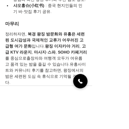
샤오홍슈(小红书)
 : 중국 현지인들의 인
기 바·맛집 후기 공유.
마무리
정리하자면, 
북경 왕징 밤문화와 유흥은 세련
된 도시감성과 국제적인 교류가 어우러진 고
급형 여가 문화
입니다.
왕징 이자카야 거리
, 
고
급 KTV 라운지
, 
마사지·스파
, 
SOHO 카페거리
를 중심으로출장자와 여행객 모두가 여유롭
고 품격 있는 밤을 즐길 수 있습니다.유흥사이
트와 커뮤니티 후기를 참고하면, 왕징에서의 
밤은 세련된 도심 속 휴식으로 기억될 것입니
다.
전체 보기
최근 게시물