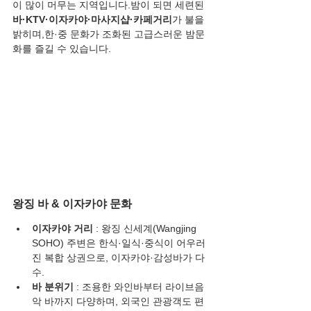
이 많이 머무는 지역입니다.밤이 되면 세련된 
바·KTV·이자카야·마사지샵·카페거리
가 불을 
밝히며,한·중 문화가 조화된 고급스러운 밤문
화를 즐길 수 있습니다.
왕징 바 & 이자카야 문화
이자카야 거리
 : 왕징 신세계(Wangjing 
SOHO) 주변은 한식·일식·중식이 어우러
진 복합 상권으로, 이자카야·감성바가 다
수.
바 분위기
 : 조용한 와인바부터 라이브음
악 바까지 다양하며, 외국인 관광객도 편