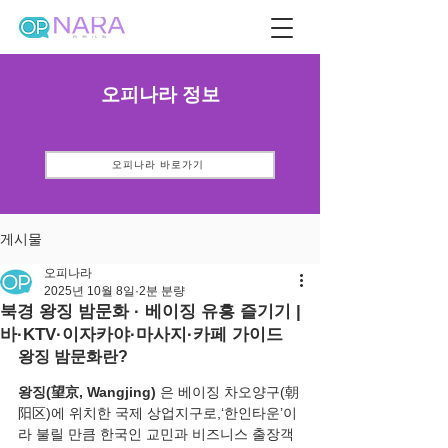
오피나라 정보
오피나라 바로가기
게시물
오피나라
2025년 10월 8일
2분 분량
북경 왕징 밤문화 · 베이징 유흥 즐기기 |
바·KTV·이자카야·마사지·카페 가이드
왕징 밤문화란?
왕징(望京, Wangjing)
 은 베이징 차오양구(朝
阳区)에 위치한 국제 상업지구로,‘한인타운’이
라 불릴 만큼 한국인 교민과 비즈니스 출장객