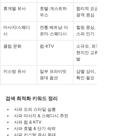
휴게텔 유사
호텔·게스트하
합리적 요금, 관
우스
광객 중심
마사지/스웨디
전통 베트남·아
힐링 중심, 호텔 
시
로마·스웨디시
스파 인기
클럽 문화
펍·KTV
소규모, 외국인·
현지인 교류 활
발
키스방 유사
일부 프라이빗 
샵별 상이, 사전 
응대 옵션
확인 필요
검색 최적화 키워드 정리
사파 오피 스타일 살롱
사파 마사지 & 스웨디시 추천
사파 펍 & KTV
사파 호텔 & 단기 숙박
사파 키스방 유사 응대