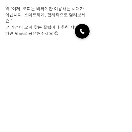
🚀 “이제, 오피는 비싸게만 이용하는 시대가 
아닙니다. 스마트하게, 합리적으로 달려보세
요!”
📌 가성비 오피 찾는 꿀팁이나 추천 지역이 있
다면 댓글로 공유해주세요 😊
#오피싸게이용하는방법
#가성비오피
#오피할
인쿠폰
#오피예약팁
#지역별오피비교
#오피
가이드
#헬로밤추천
#오피타임할인
#오피후
기사이트
전체 보기
최근 게시물