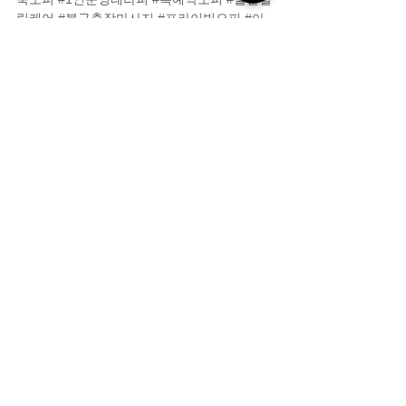
링케어
#북구출장마사지
#프라이빗오피
#아
로마테라피북구
전체 보기
최근 게시물