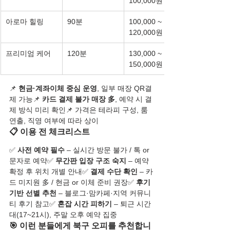
100,000원
아로마 힐링
90분
100,000 ~ 
120,000원
프리미엄 케어
120분
130,000 ~ 
150,000원
📌 
현금·계좌이체 중심 운영
, 일부 매장 QR결
제 가능📌 
카드 결제 불가 매장 多
, 예약 시 결
제 방식 미리 확인📌 가격은 테라피 구성, 룸 
연출, 직영 여부에 따라 상이
📋 이용 전 체크리스트
✅ 
사전 예약 필수
 – 실시간 방문 불가 / 톡 or 
문자로 예약✅ 
무간판 입장 구조 숙지
 – 예약 
확정 후 위치 개별 안내✅ 
결제 수단 확인
 – 카
드 미지원 多 / 현금 or 이체 준비 권장✅ 
후기 
기반 선별 추천
 – 블로그·맘카페·지역 커뮤니
티 후기 참고✅ 
혼잡 시간 피하기
 – 퇴근 시간
대(17~21시), 주말 오후 예약 집중
🎯 이런 분들에게 북구 오피를 추천합니