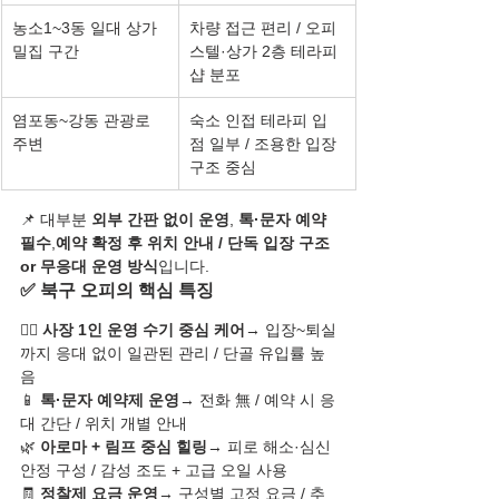
농소1~3동 일대 상가 
차량 접근 편리 / 오피
밀집 구간
스텔·상가 2층 테라피
샵 분포
염포동~강동 관광로 
숙소 인접 테라피 입
주변
점 일부 / 조용한 입장 
구조 중심
📌 대부분 
외부 간판 없이 운영
, 
톡·문자 예약 
필수
,
예약 확정 후 위치 안내 / 단독 입장 구조 
or 무응대 운영 방식
입니다.
✅ 북구 오피의 핵심 특징
🧖‍♀️ 
사장 1인 운영 수기 중심 케어
→ 입장~퇴실
까지 응대 없이 일관된 관리 / 단골 유입률 높
음
📱 
톡·문자 예약제 운영
→ 전화 無 / 예약 시 응
대 간단 / 위치 개별 안내
🌿 
아로마 + 림프 중심 힐링
→ 피로 해소·심신 
안정 구성 / 감성 조도 + 고급 오일 사용
🧾 
정찰제 요금 운영
→ 구성별 고정 요금 / 추