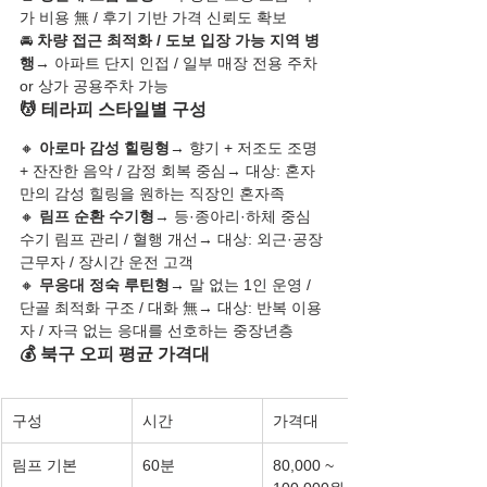
가 비용 無 / 후기 기반 가격 신뢰도 확보
🚘 
차량 접근 최적화 / 도보 입장 가능 지역 병
행
→ 아파트 단지 인접 / 일부 매장 전용 주차 
or 상가 공용주차 가능
💆 테라피 스타일별 구성
🔸 
아로마 감성 힐링형
→ 향기 + 저조도 조명 
+ 잔잔한 음악 / 감정 회복 중심→ 대상: 혼자
만의 감성 힐링을 원하는 직장인 혼자족
🔸 
림프 순환 수기형
→ 등·종아리·하체 중심 
수기 림프 관리 / 혈행 개선→ 대상: 외근·공장 
근무자 / 장시간 운전 고객
🔸 
무응대 정숙 루틴형
→ 말 없는 1인 운영 / 
단골 최적화 구조 / 대화 無→ 대상: 반복 이용
자 / 자극 없는 응대를 선호하는 중장년층
💰 북구 오피 평균 가격대
구성
시간
가격대
림프 기본
60분
80,000 ~ 