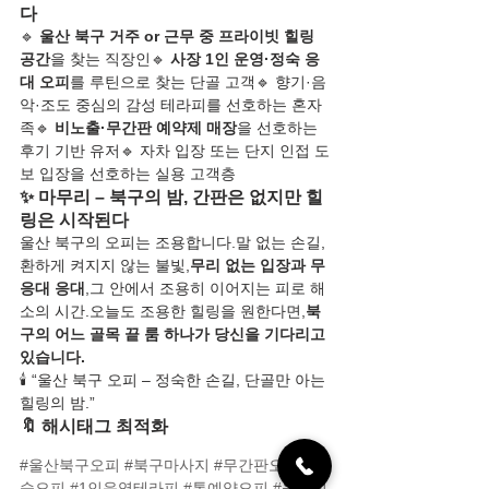
다
🔹 
울산 북구 거주 or 근무 중 프라이빗 힐링 
공간
을 찾는 직장인🔹 
사장 1인 운영·정숙 응
대 오피
를 루틴으로 찾는 단골 고객🔹 향기·음
악·조도 중심의 감성 테라피를 선호하는 혼자
족🔹 
비노출·무간판 예약제 매장
을 선호하는 
후기 기반 유저🔹 자차 입장 또는 단지 인접 도
보 입장을 선호하는 실용 고객층
✨ 마무리 – 북구의 밤, 간판은 없지만 힐
링은 시작된다
울산 북구의 오피는 조용합니다.말 없는 손길, 
환하게 켜지지 않는 불빛,
무리 없는 입장과 무
응대 응대
,그 안에서 조용히 이어지는 피로 해
소의 시간.오늘도 조용한 힐링을 원한다면,
북
구의 어느 골목 끝 룸 하나가 당신을 기다리고 
있습니다.
🕯️ “울산 북구 오피 – 정숙한 손길, 단골만 아는 
힐링의 밤.”
🔖 해시태그 최적화
#울산북구오피
#북구마사지
#무간판오피
#정
숙오피
#1인운영테라피
#톡예약오피
#울산힐