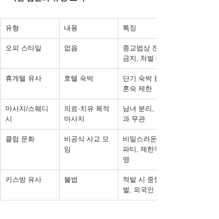
유형
내용
특징
오피 스타일
없음
종교법상 전면 
금지, 처벌 대상
휴게텔 유사
호텔 숙박
단기 숙박 불가, 
혼숙 제한
마사지/스웨디
의료·치유 목적 
남녀 분리, 유흥
시
마사지
과 무관
클럽 문화
비공식 사교 모
비밀스러운 홈
임
파티, 제한적 운
영
키스방 유사
불법
적발 시 중형 처
벌, 외국인 포함