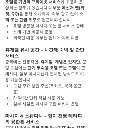
호텔룸 기반의 프라이빗 서비스
가 조용히 운
영되는 경우가 있습니다.대부분 
메신저 앱(위
챗, QQ)
을 통해 소개되며, 외부 광고 없이 
소
개 또는 단골 위주
로 접근해야 합니다.
호텔 방문형 마사지 또는 룸 서비스 형태
소개 기반 비공식 운영
외국인 대응 여부는 업체에 따라 다름
휴게텔 유사 공간 – 시간제 숙박 및 간단 
서비스
중국에는 전통적인 
‘휴게텔’ 개념은 없지만
, 쿤
밍 도심에는 
단기 투숙용 호텔 또는 모텔
이 존
재하며, 일부 마사지샵과 연계된 방식으로 이
용 가능합니다.
도심 주요 상권 주변(우화로, 북역 인근 
등)
2~3시간 단위 객실 사용 가능
일부 시설은 마사지 포함 패키지 운영
마사지 & 스웨디시 – 현지 전통 테라피
와 융합된 서비스
쿤밍 시내에는 
중국 전통 마사지(Tuina, 지압)