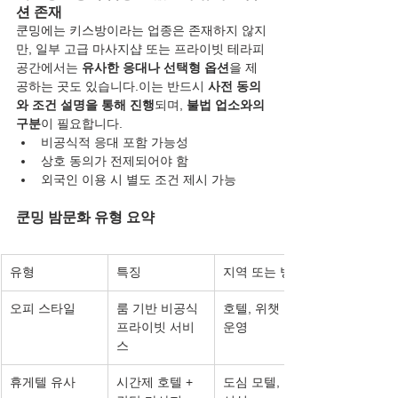
션 존재
쿤밍에는 키스방이라는 업종은 존재하지 않지
만, 일부 고급 마사지샵 또는 프라이빗 테라피 
공간에서는 
유사한 응대나 선택형 옵션
을 제
공하는 곳도 있습니다.이는 반드시 
사전 동의
와 조건 설명을 통해 진행
되며, 
불법 업소와의 
구분
이 필요합니다.
비공식적 응대 포함 가능성
상호 동의가 전제되어야 함
외국인 이용 시 별도 조건 제시 가능
쿤밍 밤문화 유형 요약
유형
특징
지역 또는 방식
오피 스타일
룸 기반 비공식 
호텔, 위챗 기반 
프라이빗 서비
운영
스
휴게텔 유사
시간제 호텔 + 
도심 모텔, 숙박