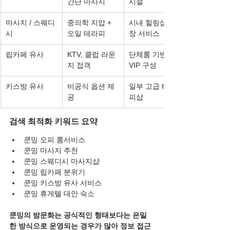
간단 마사지
시설
마사지 / 스웨디
중의학 지압 + 
시내 힐링샵, 출
시
오일 테라피
장 서비스
립카페 유사
KTV, 클럽 라운
단체룸 기반 
지 접객
VIP 구성
키스방 유사
비공식 옵션 제
일부 고급 테라
공
피샵
검색 최적화 키워드 요약
쿤밍 오피 룸서비스
쿤밍 마사지 추천
쿤밍 스웨디시 마사지샵
쿤밍 립카페 분위기
쿤밍 키스방 유사 서비스
쿤밍 휴게텔 대안 숙소
쿤밍의 밤문화는 공식적인 형태보다는 은밀
한 방식으로 운영되는 경우가 많아 정보 접근