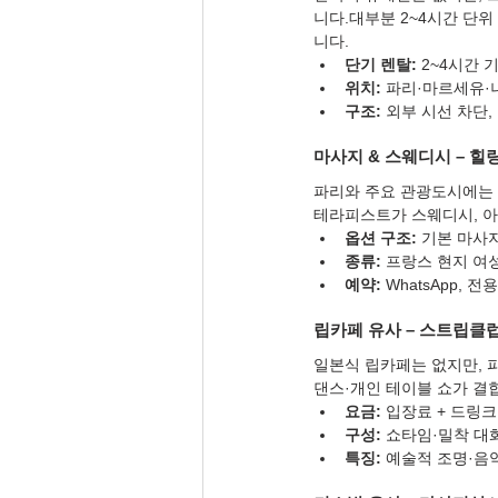
니다.대부분 2~4시간 단
니다.
단기 렌탈:
 2~4시간 
위치:
 파리·마르세유·
구조:
 외부 시선 차단,
마사지 & 스웨디시 – 힐
파리와 주요 관광도시에는 
테라피스트가 스웨디시, 아
옵션 구조:
 기본 마사
종류:
 프랑스 현지 여
예약:
 WhatsApp, 
립카페 유사 – 스트립클
일본식 립카페는 없지만, 
댄스·개인 테이블 쇼가 결합
요금:
 입장료 + 드링크 
구성:
 쇼타임·밀착 대
특징:
 예술적 조명·음