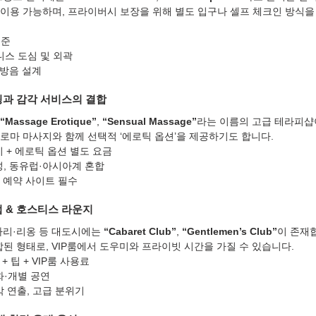
위 이용 가능하며, 프라이버시 보장을 위해 별도 입구나 셀프 체크인 방식을
기준
니스 도심 및 외곽
 방음 설계
링과 감각 서비스의 결합
“Massage Erotique”
, 
“Sensual Massage”
라는 이름의 고급 테라피샵
로마 마사지와 함께 선택적 ‘에로틱 옵션’을 제공하기도 합니다.
지 + 에로틱 옵션 별도 요금
성, 동유럽·아시아계 혼합
전용 예약 사이트 필수
럽 & 호스티스 라운지
파리·리옹 등 대도시에는 
“Cabaret Club”
, 
“Gentlemen’s Club”
이 존재
된 형태로, VIP룸에서 도우미와 프라이빗 시간을 가질 수 있습니다.
+ 팁 + VIP룸 사용료
화·개별 공연
악 연출, 고급 분위기