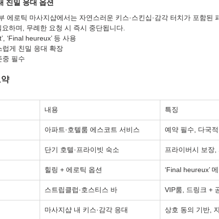
내 친밀 응대 옵션
 일부 에로틱 마사지샵에서는 자연스러운 키스·스킨십·감각 터치가 포함된
필요하며, 무례한 요청 시 즉시 중단됩니다.
t’, ‘Final heureux’ 등 사용
스럽게 친밀 응대 확장
존중 필수
요약
내용
특징
아파트·호텔룸 에스코트 서비스
예약 필수, 다국적
단기 호텔·프라이빗 숙소
프라이버시 보장,
힐링 + 에로틱 옵션
‘Final heureux
스트립클럽·호스티스 바
VIP룸, 드링크 +
마사지샵 내 키스·감각 응대
상호 동의 기반,