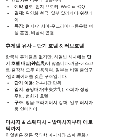
서 연결되는 경우가 많습니다.
예약 경로
: 현지 브로커, WeChat·QQ
결제
: 위안화 현금, 일부 알리페이·위챗페
이
특징
: 현지+러시아·우크라이나·동유럽 여
성 혼합, 비공식 연결
휴게텔 유사 – 단기 호텔 & 러브호텔
한국식 휴게텔은 없지만, 하얼빈 시내에는 
단
기 호텔 대실(钟点房)
이 많습니다.커플·에스코
트·출장객 모두 이용하며, 일부는 비밀 출입구
·엘리베이터를 갖춘 구조입니다.
단기 이용
: 2~4시간 단위
입지
: 중앙대가(中央大街), 소피아 성당 
주변, 번화가 호텔
구조
: 방음·프라이버시 강화, 일부 러시아
풍 인테리어
마사지 & 스웨디시 – 발마사지부터 에로
틱까지
하얼빈은 전통 중의학 마사지와 스파 문화가 