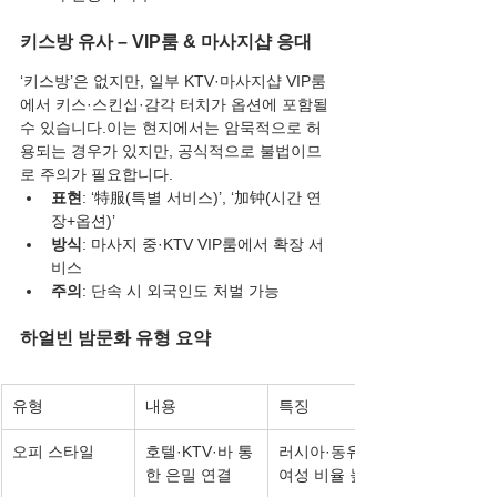
키스방 유사 – VIP룸 & 마사지샵 응대
‘키스방’은 없지만, 일부 KTV·마사지샵 VIP룸
에서 키스·스킨십·감각 터치가 옵션에 포함될 
수 있습니다.이는 현지에서는 암묵적으로 허
용되는 경우가 있지만, 공식적으로 불법이므
로 주의가 필요합니다.
표현
: ‘特服(특별 서비스)’, ‘加钟(시간 연
장+옵션)’
방식
: 마사지 중·KTV VIP룸에서 확장 서
비스
주의
: 단속 시 외국인도 처벌 가능
하얼빈 밤문화 유형 요약
유형
내용
특징
오피 스타일
호텔·KTV·바 통
러시아·동유럽 
한 은밀 연결
여성 비율 높음