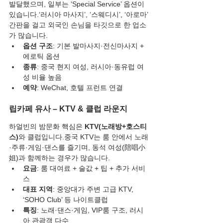
발달했으며, 일부는 ‘Special Service’ 옵션이 
있습니다.‘러시아 마사지’, ‘스웨디시’, ‘아로마’ 
간판을 걸고 외국인 손님을 타깃으로 한 업소
가 많습니다.
옵션 구조
: 기본 발마사지·전신마사지 + 
에로틱 옵션
종류
: 중국 현지 여성, 러시아·동유럽 여
성 비율 높음
예약
: WeChat, 호텔 프런트 연결
립카페 유사 – KTV & 클럽 라운지
하얼빈의 밤문화 핵심은 
KTV(노래방+호스티
스)
와 클럽입니다.중국 KTV는 룸 안에서 노래
·주류·게임·댄스를 즐기며, 동석 여성(陪唱小
姐)과 함께하는 경우가 많습니다.
요금
: 룸 대여료 + 술값 + 팁 + 추가 서비
스
대표 지역
: 중앙대가 주변 고급 KTV, 
‘SOHO Club’ 등 나이트클럽
특징
: 노래·댄스·게임, VIP룸 구조, 러시
아 관광객 다수