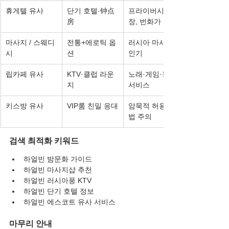
휴게텔 유사
단기 호텔·钟点
프라이버시 보
房
장, 번화가 중심
마사지 / 스웨디
전통+에로틱 옵
러시아 마사지 
시
션
인기
립카페 유사
KTV·클럽 라운
노래·게임·동석 
지
서비스
키스방 유사
VIP룸 친밀 응대
암묵적 허용, 불
법 주의
검색 최적화 키워드
하얼빈 밤문화 가이드
하얼빈 마사지샵 추천
하얼빈 러시아풍 KTV
하얼빈 단기 호텔 정보
하얼빈 에스코트 유사 서비스
마무리 안내