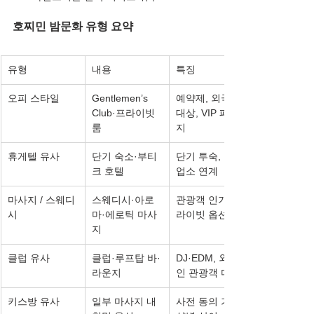
호찌민 밤문화 유형 요약
유형
내용
특징
오피 스타일
Gentlemen’s 
예약제, 외국인 
Club·프라이빗 
대상, VIP 패키
룸
지
휴게텔 유사
단기 숙소·부티
단기 투숙, 일부 
크 호텔
업소 연계
마사지 / 스웨디
스웨디시·아로
관광객 인기, 프
시
마·에로틱 마사
라이빗 옵션
지
클럽 유사
클럽·루프탑 바·
DJ·EDM, 외국
라운지
인 관광객 다수
키스방 유사
일부 마사지 내 
사전 동의 기반, 